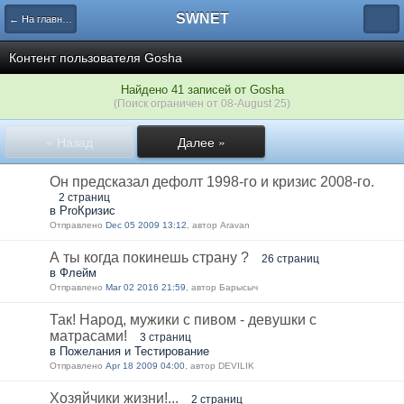
SWNET
← На главную страницу
Контент пользователя Gosha
Найдено 41 записей от Gosha
(Поиск ограничен от 08-August 25)
« Назад
Далее »
Он предсказал дефолт 1998-го и кризис 2008-го.
2 страниц
в ProКризис
Отправлено
Dec 05 2009 13:12
, автор Aravan
А ты когда покинешь страну ?
26 страниц
в Флейм
Отправлено
Mar 02 2016 21:59
, автор Барысыч
Так! Народ, мужики с пивом - девушки с
матрасами!
3 страниц
в Пожелания и Тестирование
Отправлено
Apr 18 2009 04:00
, автор DEVILIK
Хозяйчики жизни!...
2 страниц