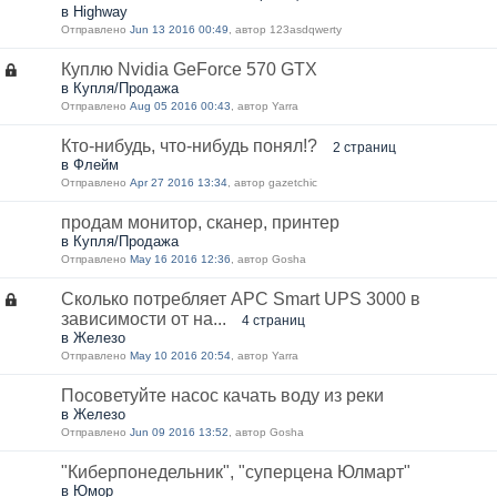
в Highway
Отправлено
Jun 13 2016 00:49
, автор 123asdqwerty
Куплю Nvidia GeForce 570 GTX
в Купля/Продажа
Отправлено
Aug 05 2016 00:43
, автор Yarra
Кто-нибудь, что-нибудь понял!?
2 страниц
в Флейм
Отправлено
Apr 27 2016 13:34
, автор gazetchic
продам монитор, сканер, принтер
в Купля/Продажа
Отправлено
May 16 2016 12:36
, автор Gosha
Сколько потребляет APC Smart UPS 3000 в
зависимости от на...
4 страниц
в Железо
Отправлено
May 10 2016 20:54
, автор Yarra
Посоветуйте насос качать воду из реки
в Железо
Отправлено
Jun 09 2016 13:52
, автор Gosha
"Киберпонедельник", "суперцена Юлмарт"
в Юмор