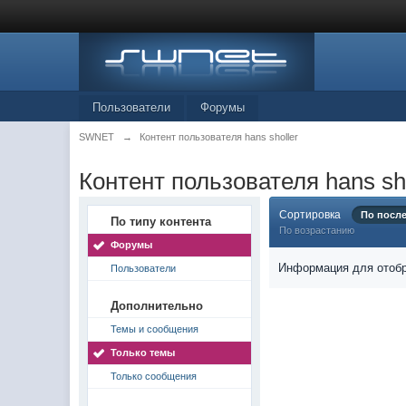
Пользователи
Форумы
SWNET
→
Контент пользователя hans sholler
Контент пользователя hans sho
Сортировка
По посл
По типу контента
По возрастанию
Форумы
Информация для отобр
Пользователи
Дополнительно
Темы и сообщения
Только темы
Только сообщения