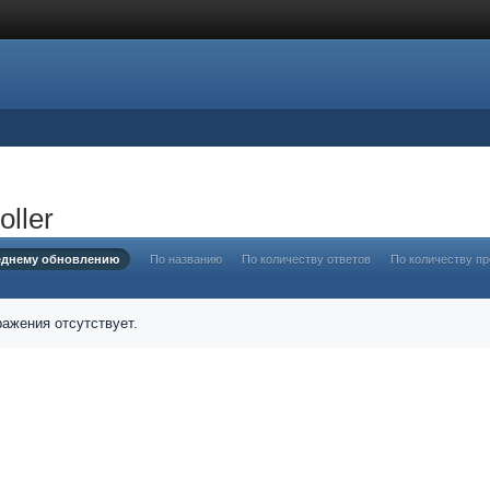
ller
еднему обновлению
По названию
По количеству ответов
По количеству п
ажения отсутствует.