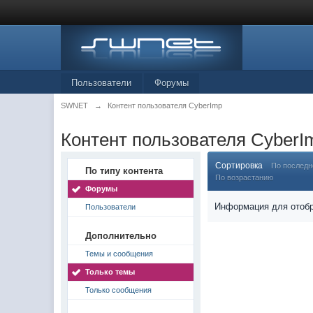
Пользователи
Форумы
SWNET
→
Контент пользователя CyberImp
Контент пользователя CyberI
Сортировка
По послед
По типу контента
По возрастанию
Форумы
Информация для отобр
Пользователи
Дополнительно
Темы и сообщения
Только темы
Только сообщения