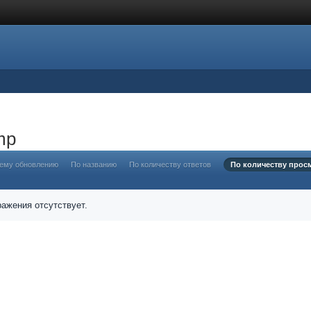
mp
нему обновлению
По названию
По количеству ответов
По количеству прос
ажения отсутствует.