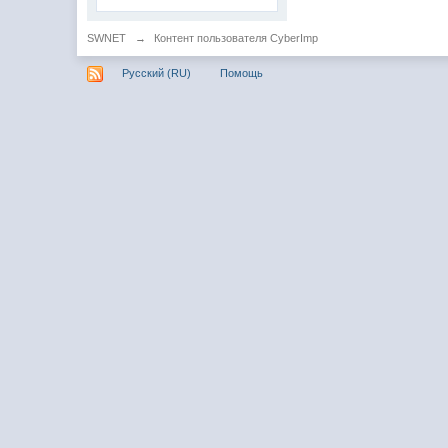
SWNET
→
Контент пользователя CyberImp
Русский (RU)
Помощь