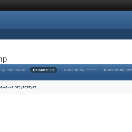
mp
нему обновлению
По названию
По количеству ответов
По количеству про
ажения отсутствует.