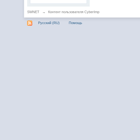
SWNET
→
Контент пользователя CyberImp
Русский (RU)
Помощь