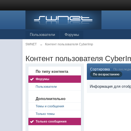
Пользователи
Форумы
SWNET
→
Контент пользователя CyberImp
Контент пользователя CyberI
Сортировка
По послед
По типу контента
По возрастанию
Форумы
Информация для отобр
Пользователи
Дополнительно
Темы и сообщения
Только темы
Только сообщения