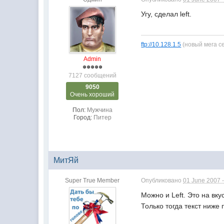
Угу, сделал left.
ftp://10.128.1.5
(новый мега с
Admin
7127 сообщений
9050
Очень хороший
Пол:
Мужчина
Город:
Питер
МитЯй
Super True Member
Опубликовано
01 June 2007 -
Можно и Left. Это на вк
Только тогда текст ниже 