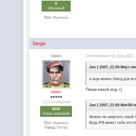
9
Обычный
Пол:
Мужчина
Serge
Одмин
Опубликовано
01 June 2007 -
Jun 1 2007, 21:56 Мяут пи
и еще можно ббкод для вс
Пиши какой код =)
Admin
7127 сообщений
Jun 1 2007, 21:00 МитЯй 
9050
Очень хороший
Можно ли замутить такой т
Ведь IPB может себе это п
Пол:
Мужчина
Город:
Питер