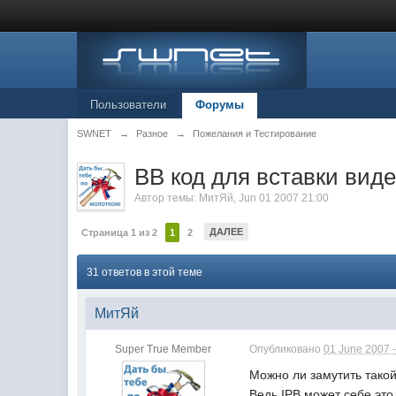
Пользователи
Форумы
SWNET
→
Разное
→
Пожелания и Тестирование
BB код для вставки виде
Автор темы:
МитЯй
,
Jun 01 2007 21:00
ДАЛЕЕ
Страница 1 из 2
1
2
31 ответов в этой теме
МитЯй
Super True Member
Опубликовано
01 June 2007 -
Можно ли замутить такой
Ведь IPB может себе это