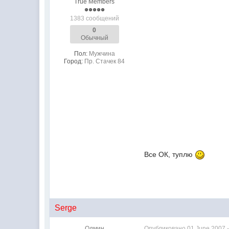
True Members
1383 сообщений
0
Обычный
Пол:
Мужчина
Город:
Пр. Стачек 84
Все ОК, туплю
Serge
Одмин
Опубликовано
01 June 2007 -