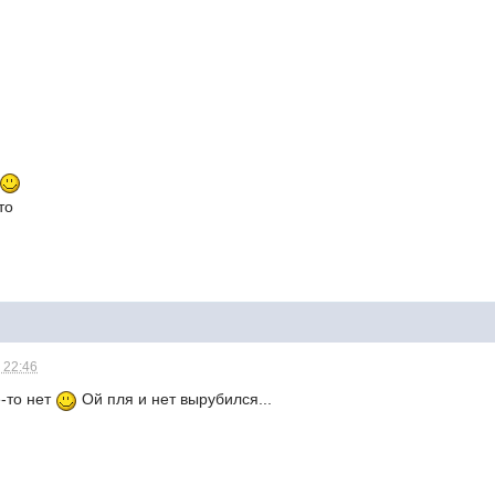
то
 22:46
е-то нет
Ой пля и нет вырубился...