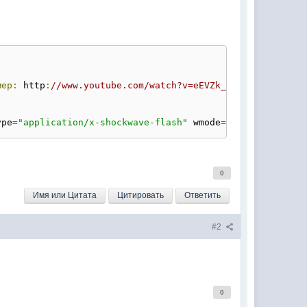
мер:
 http
:
//www.youtube.com/watch?v=eEVZk_zmbo0 . Оконча
ype
=
"application/x-shockwave-flash"
 wmode
=
"transparent"
 
0
Имя или Цитата
Цитировать
Ответить
#2
0