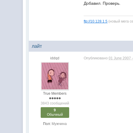
Добавил. Проверь.
ftp://10.128.1.5
(новый мега с
лайт
iddqd
Опубликовано
01 June 2007 -
True Members
3843 сообщений
9
Обычный
Пол:
Мужчина