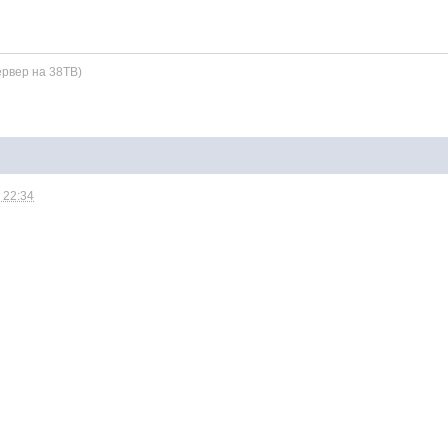
ервер на 38TB)
 22:34