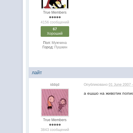
True Members
4156 сообщений
67
Хороший
Пол:
Мужчина
Город:
Пушкин
лайт
iddqd
Опубликовано
01 June 2007 -
а ешшо на животик попис
True Members
3843 сообщений