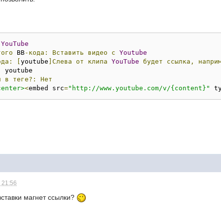
YouTube
того
 BB
-кода:
Вставить
видео
с
Youtube
ода:
[
youtube
]Слева
от
клипа
YouTube
будет
ссылка,
напри
:
и
в
теге?:
Нет
center>
<
embed src
=
"http://www.youtube.com/v/{content}"
 t
 21:56
вставки магнет ссылки?