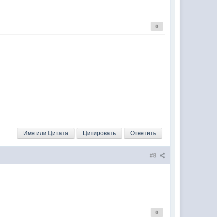
0
Имя или Цитата
Цитировать
Ответить
#8
0