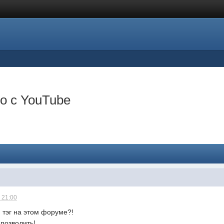
о с YouTube
 21:00
 тэг на этом форуме?!
 позволить!