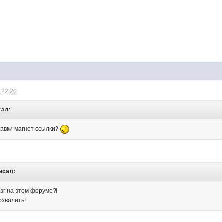
 22:20
сал:
тавки магнет ссылки?
писал:
эг на этом форуме?!
озволить!