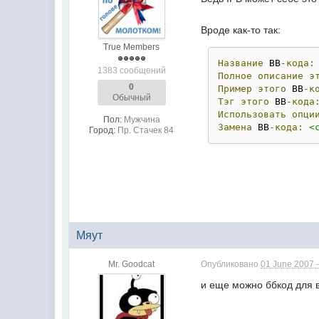
Вроде как-то так:
True Members
Название
 BB
-кода:
1383 сообщений
Полное
описание
э
0
Пример
этого
 BB
-к
Обычный
Тэг
этого
 BB
-кода
Использовать
опци
Пол:
Мужчина
Замена
 BB
-кода:
<
Город:
Пр. Стачек 84
Мяут
Mr. Goodcat
Опубликовано
01 June 2007 -
и еще можно ббкод для 