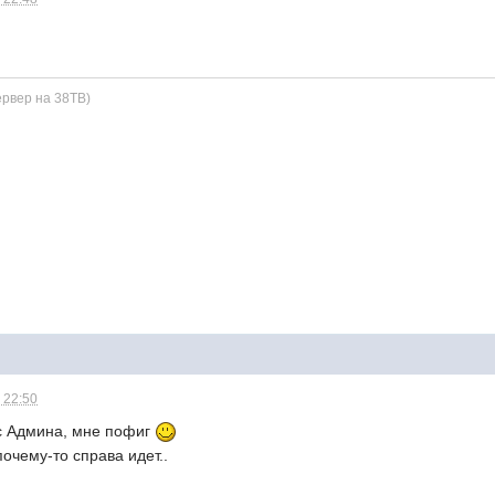
ервер на 38TB)
 22:50
ус Админа, мне пофиг
почему-то справа идет..