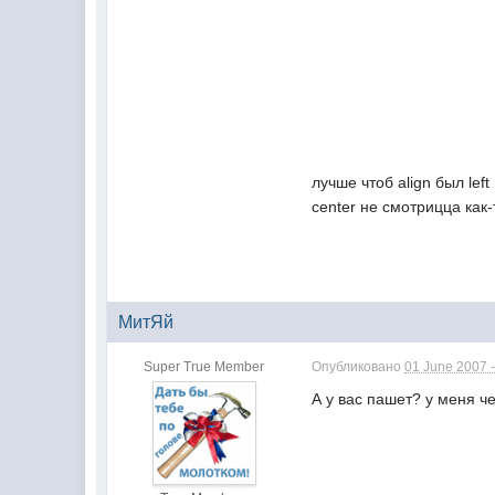
лучше чтоб align был left
center не смотрицца как-
МитЯй
Super True Member
Опубликовано
01 June 2007 -
А у вас пашет? у меня ч