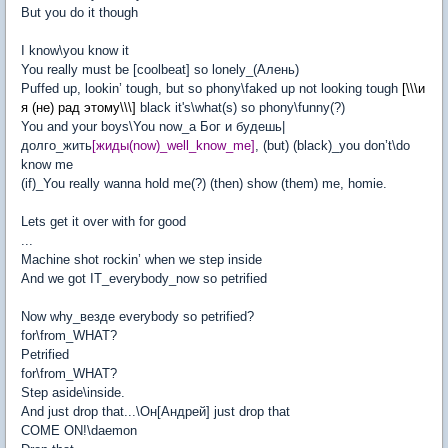
But you do it though
I know\you know it
You really must be [coolbeat] so lonely_(Алень)
Puffed up, lookin’ tough, but so phony\faked up not looking tough
[\\\и
я (не) рад этому\\\]
black it's\what(s) so phony\funny(?)
You and your boys\You now_a Бог и будешь|
долго_жить
[жиды(now)_well_know_me]
, (but) (black)_you don’t\do
know me
(if)_You really wanna hold me(?) (then) show (them) me, homie.
Lets get it over with for good
...
Machine shot rockin’ when we step inside
And we got IT_everybody_now so petrified
Now why_везде everybody so petrified?
for\from_WHAT?
Petrified
for\from_WHAT?
Step aside\inside.
And just drop that...\Он[Андрей] just drop that
COME ON!\daemon