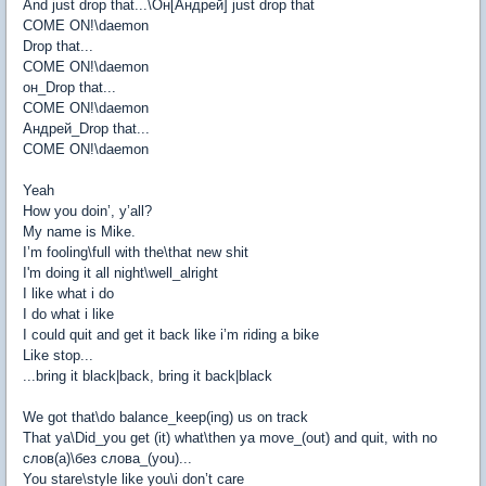
And just drop that...\Он[Андрей] just drop that
COME ON!\daemon
Drop that...
COME ON!\daemon
он_Drop that...
COME ON!\daemon
Андрей_Drop that...
COME ON!\daemon
Yeah
How you doin’, y’all?
My name is Mike.
I’m fooling\full with the\that new shit
I'm doing it all night\well_alright
I like what i do
I do what i like
I could quit and get it back like i’m riding a bike
Like stop...
...bring it black|back, bring it back|black
We got that\do balance_keep(ing) us on track
That ya\Did_you get (it) what\then ya move_(out) and quit, with no
слов(а)\без слова_(you)...
You stare\style like you\i don’t care