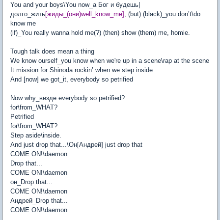
You and your boys\You now_a Бог и будешь|
долго_жить
[жиды_(они)well_know_me]
, (but) (black)_you don’t\do
know me
(if)_You really wanna hold me(?) (then) show (them) me, homie.
Tough talk does mean a thing
We know ourself_you know when we're up in a scene\rap at the scene
It mission for Shinoda rockin’ when we step inside
And [now] we got_it, everybody so petrified
Now why_везде everybody so petrified?
for\from_WHAT?
Petrified
for\from_WHAT?
Step aside\inside.
And just drop that...\Он[Андрей] just drop that
COME ON!\daemon
Drop that...
COME ON!\daemon
он_Drop that...
COME ON!\daemon
Андрей_Drop that...
COME ON!\daemon