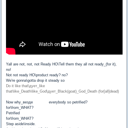
Yall are not, not, not Ready HO\Tell them they all not ready_(for it),
no!
Not not ready HO\product ready? no?
We're gonna\gotta drop it steady so
Do it like that\дует_like
that\like_Death\like_God\дует_Black(goat)_God_Death (for[all]dead)
Now why_везде
[Azazel]
everybody so petrified?
for\from_WHAT?
Petrified
for\from_WHAT?
Step aside\inside.