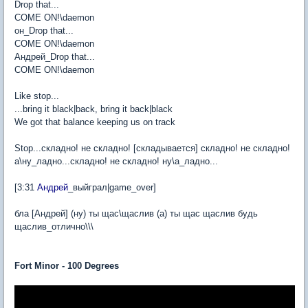
Drop that...
COME ON!\daemon
он_Drop that...
COME ON!\daemon
Андрей_Drop that...
COME ON!\daemon
Like stop...
...bring it black|back, bring it back|black
We got that balance keeping us on track
Stop...складно! не складно! [складывается] складно! не складно!
а\ну_ладно...складно! не складно! ну\а_ладно...
[3:31
Андрей
_выйграл|game_over]
бла [Андрей] (ну) ты щас\щаслив (а) ты щас щаслив будь
щаслив_отлично\\\
Fort Minor - 100 Degrees