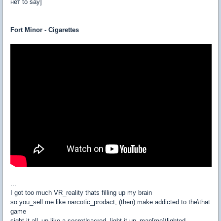
нет to say]
Fort Minor - Cigarettes
...
I got too much VR_reality thats filling up my brain
so you_sell me like narcotic_prodact, (then) make addicted to the\that
game
[\\\game (will) over\\\]
sight it all_up like a secret|sacred, light it up_man[me]\lighted