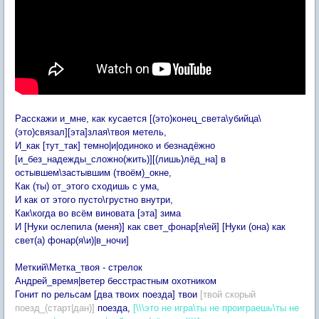
Расскажи и_мне, как кусается [(это)конец_света\убийца\
(это)связал][эта]злая\твоя метель,
И_как [тут_так] темно|и|одиноко и безнадёжно
[и_без_надежды_сложно(жить)]
[(лишь)лёд_на]
в
остывшем\застывшим (твоём)_окне,
Как (ты) от_этого сходишь с ума,
И как от этого пусто\грустно внутри,
Как\когда во всём виновата [эта] зима
И [Нуки ослепила (меня)] как свет_фонар[я\ей] [Нуки (она) как
свет(а) фонар(я\и)|в_ночи]
Меткий\Метка_твоя - стрелок
Андрей_время|ветер бесстрастным охотником
Гонит по рельсам [два твоих поезда] твои
[твой скорый
поезд_(старт|дан)]
поезда,
[\\\это не игра\ты не проиграешь\ты не