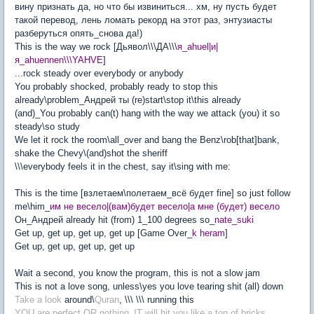
вину признать да, но что бы извиниться... хм, ну пусть будет
такой перевод, лень ломать рекорд на этот раз, энтузиасты
разберуться опять_снова да!)
This is the way we rock [Дьявол\\\ДА\\\
я_ahuel|и|
я_ahuennen\\\YAHVE
]
...rock steady over everybody or anybody
You probably shocked, probably ready to stop this
already\problem_Андрей ты (re)start\stop it\this already
(and)_You probably can(t) hang with the way we attack (you) it so
steady\so study
We let it rock the room\all_over and bang the Benz\rob[that]bank,
shake the Chevy\(and)shot the sheriff
\\\everybody feels it in the chest, say it\sing with me:
This is the time [взлетаем\полетаем_всё будет fine] so just follow
me\him_
им не весело|(вам)будет весело|а мне (будет) весело
Он_Андрей already hit (from) 1_100 degrees so_
nate_suki
Get up, get up, get up, get up [Game Over_
k heram
]
Get up, get up, get up, get up
Wait a second, you know the program, this is not a slow jam
This is not a love song, unless\yes you love tearing shit (all) down
Take a look
around\
Quran
, \\\ \\\ running this
YOU are perfect OR nothing_IT will hit you like a ton of bricks