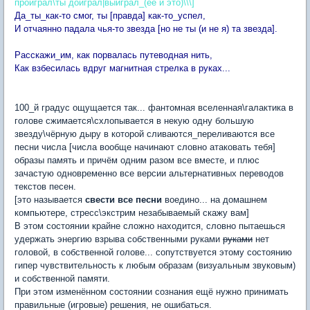
проиграл\ты доиграл|выйграл_(её и это)\\\]
Да_ты_как-то смог, ты [правда] как-то_успел,
И отчаянно падала чья-то звезда [но не ты (и не я) та звезда].
Расскажи_им, как порвалась путеводная нить,
Как взбесилась вдруг магнитная стрелка в руках...
100_й градус ощущается так... фантомная вселенная\галактика в
голове сжимается\схлопывается в некую одну большую
звезду\чёрную дыру в которой сливаются_переливаются все
песни числа [числа вообще начинают словно атаковать тебя]
образы память и причём одним разом все вместе, и плюс
зачастую одновременно все версии альтернативных переводов
текстов песен.
[это называется
свести все песни
воедино... на домашнем
компьютере, стресс\экстрим незабываемый скажу вам]
В этом состоянии крайне сложно находится, словно пытаешься
удержать энергию взрыва собственными руками
руками
нет
головой, в собственной голове... сопутствуется этому состоянию
гипер чувствительность к любым образам (визуальным звуковым)
и собственной памяти.
При этом изменённом состоянии сознания ещё нужно принимать
правильные (игровые) решения, не ошибаться.