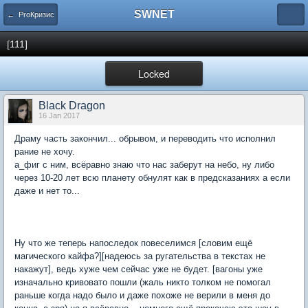
SWNET
← ProКризис
[111]
Locked
Black Dragon
16 Jan 2017
Драму часть закончил... обрывом, и переводить что исполнил
рание не хочу.
а_фиг с ним, всёравно знаю что нас заберут на небо, ну либо
через 10-20 лет всю планету обнулят как в предсказаниях а если
даже и нет то...
ад он на Земле (наверно опять скажут что я
жалуюсь)
Ну что же теперь напоследок повеселимся [словим ещё
магического кайфа?][надеюсь за ругательства в текстах не
накажут], ведь хуже чем сейчас уже не будет. [вагоны уже
изначально кривовато пошли (жаль никто толком не помогал
раньше когда надо было и даже похоже не верили в меня до