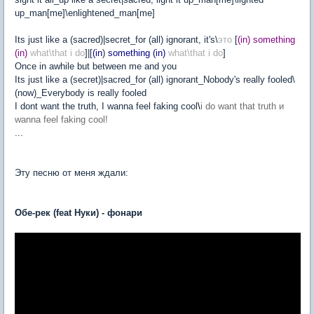
up_man[me]\enlightened_man[me]
Its just like a (sacred)|secret_for (all) ignorant, it's\
это
[
(in) something
(in)
what\that i do
]|[
(in
)
something
(in
)
what\that i do
]
Once in awhile but between me and you
Its just like a (secret)|sacred_for (all) ignorant_Nobody's really fooled\
(now)_Everybody is really fooled
I dont want the truth, I wanna feel faking cool
\
i do want that truth и
wanna feel faking cool!
...
Эту песню от меня ждали:
Обе-рек (feat Нуки) - фонари