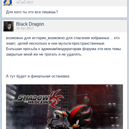
16 Jan 2017
Для кого ты это все пишешь?
Black Dragon
16 Jan 2017
возможно для истории_возможно для спасения избранных... кто
знает, целей несколько и они мульти-пространственные.
Большая просьба к админам\модераторам форума эти мои темы
закрытые мной же не трогать и не удалять.
[all over day и ночь i was not sleeping]
А тут будет и финальная остановка: