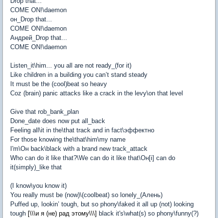
Drop that...
COME ON!\daemon
он_Drop that...
COME ON!\daemon
Андрей_Drop that...
COME ON!\daemon
Listen_it\him... you all are not ready_(for it)
Like children in a building you can’t stand steady
It must be the (cool)beat so heavy
Coz (brain) panic attacks like a crack in the levy\on that level
Give that rob_bank_plan
Done_date does now put all_back
Feeling all\it in the\that track and in fact\эффектно
For those knowing the\that\him\my name
I'm\Он back\black with a brand new track_attack
Who can do it like that?\We can do it like that\Он[i] can do
it(simply)_like that
(I know\you know it)
You really must be (now)\(coolbeat) so lonely_(Алень)
Puffed up, lookin’ tough, but so phony\faked it all up (not) looking
tough
[\\\и я (не) рад этому\\\]
black it's\what(s) so phony\funny(?)