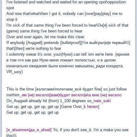
I've listened and watched and waited for an opening spot\opposition
spot
And now that\what\then I got it, nobody can [over]pay[play] me to
stop it
I'm sick of that same thing I've been forced to hear\Он[я] sick of that
(game) same thing I've been forced to hear
Over and over again, let me make this clear
If anybody [Андрий] pretends [bulletproof][\\\я выйграл|и|я первый\\\]
that\[then] we're nothing to fear
I solemnly swear it's over, you\(Нуки) can tell 'em we're here (ирония
в том что как раз Нуки меня ломает полностью, и в целом
изначально ожидания были конечно завышены_ради концерта
VR_шоу)
This is the time [взлетаем\полетаем_всё будет fine] so just follow
me\him_
им (не) весело|(вам)будет весело|и\а мне (не) весело
Он_Андрей already hit (from) 1_100 degrees so_
nate_suki
Get up, get up, get up, get up [Game Over_
k heram
]
Get up, get up, get up, get up
[я_ahuennen|да_я_ahuel]
Yo, if you don't see_it, I'm a make you see
this\\\