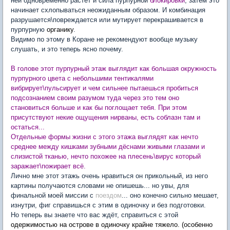
ней одновременно растёт и сила пурпурной
блокировки
, затем это
начинает схлопываться неожиданным образом. И комбинация
разрушается\повреждается или мутирует перекрашивается в
пурпурную
органику
.
Видимо по этому в Коране не рекомендуют вообще музыку
слушать, и это теперь ясно почему.
В голове этот пурпурный этаж выглядит как большая окружность
пурпурного цвета с небольшими тентикалями
вибрирует\пульсирует и чем сильнее пытаешься пробиться
подсознанием своим разумом туда через это тем оно
становиться больше и как бы поглощает тебя. При этом
присутствуют некие ощущения нирваны, есть соблазн там и
остаться...
Отдельные формы жизни с этого этажа выглядят как нечто
среднее между кишками зубными дёснами живыми глазами и
слизистой тканью, нечто похожее на плесень\вирус который
заражает\пожирает всё.
Лично мне этот этажь очень нравиться он прикольный, из него
картины получаются словами не опишешь... но увы, для
финальной моей миссии с
поездом
... оно конечно сильно мешает,
изнутри, фиг справишься с этим в одиночку и без подготовки.
Но теперь вы знаете что вас ждёт, справиться с этой
одержимостью на острове в одиночку крайне тяжело. (особенно