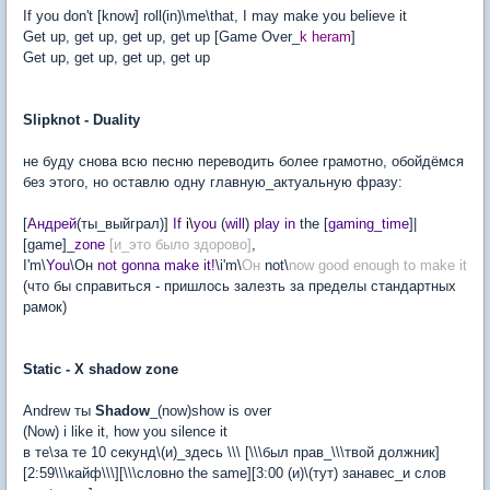
If you don't [know] roll(in)\me\that, I may make you believe it
Get up, get up, get up, get up [Game Over_
k heram
]
Get up, get up, get up, get up
Slipknot - Duality
не буду снова всю песню переводить более грамотно, обойдёмся
без этого, но оставлю одну главную_актуальную фразу:
[
Андрей
(ты_выйграл)]
If
i\
you
(
will
)
play in
the [
gaming_time
]|
[game]_
zone
[и_это было здорово]
,
I'm\
You
\Он
not gonna make it!
\i'm\
Он
not\
now good enough to make it
(что бы справиться - пришлось залезть за пределы стандартных
рамок)
Static - X shadow zone
Andrew ты
Shadow
_(now)show is over
(Now) i like it, how you silence it
в те\за те 10 секунд\(и)_здесь \\\ [\\\был прав_\\\твой должник]
[2:59\\\кайф\\\][\\\словно the same][3:00 (и)\(тут) занавес_и слов