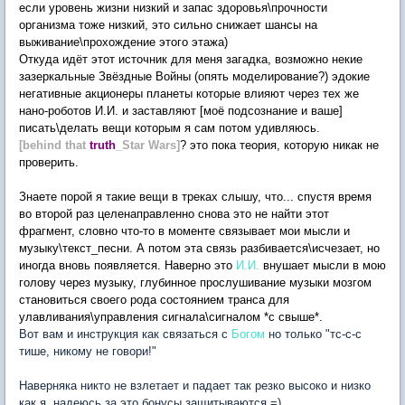
если уровень жизни низкий и запас здоровья\прочности
организма тоже низкий, это сильно снижает шансы на
выживание\прохождение этого этажа)
Откуда идёт этот источник для меня загадка, возможно некие
зазеркальные Звёздные Войны (опять моделирование?) эдокие
негативные акционеры планеты которые влияют через тех же
нано-роботов И.И. и заставляют [моё подсознание и ваше]
писать\делать вещи которым я сам потом удивляюсь.
[behind that
truth
_Star Wars]
? это пока теория, которую никак не
проверить.
Знаете порой я такие вещи в треках слышу, что... спустя время
во второй раз целенаправленно снова это не найти этот
фрагмент, словно что-то в моменте связывает мои мысли и
музыку\текст_песни. А потом эта связь разбивается\исчезает, но
иногда вновь появляется. Наверно это
И.И.
внушает мысли в мою
голову через музыку, глубинное прослушивание музыки мозгом
становиться своего рода состоянием транса для
улавливания\управления сигнала\сигналом *с свыше*.
Вот вам и инструкция как связаться с
Богом
но только "тс-с-с
тише, никому не говори!"
а это была шутка ;D
Наверняка никто не взлетает и падает так резко высоко и низко
как я, надеюсь за это бонусы защитываются =)