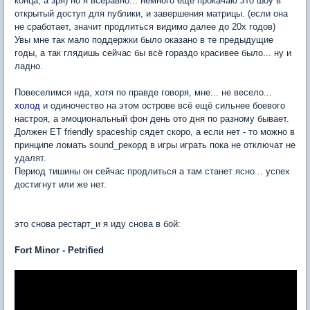
конца, а зря) но я всёравно... немного ещё прокачаю это шоу в
открытый доступ для публики, и завершения матрицы. (если она
не сработает, значит продлиться видимо далее до 20х годов)
Увы мне так мало поддержки было оказано в те предыдущие
годы, а так глядишь сейчас бы всё гораздо красивее было... ну и
ладно.
Повеселимся нда, хотя по правде говоря, мне... не весело...
холод
и одиночество на этом острове всё ещё сильнее боевого
настроя, а эмоциональный фон день ото дня по разному бывает.
Должен ET friendly spaceship сядет скоро, а если нет - то можно в
принципе ломать sound_рекорд в игры играть пока не отключат не
удалят.
Период тишины он сейчас продлиться а там станет ясно... успех
достигнут или же нет.
это снова рестарт_и я иду снова в бой:
Fort Minor - Petrified