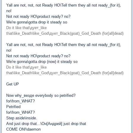
Yall are not, not, not Ready HO\Tell them they all not ready_(for it),
no!
Not not ready HO\product ready? no?
We're gonna\gotta drop it steady so
Do it like that\дует_like
that\like_Death\like_God\дует_Black(goat)_God_Death (for[all]dead)
Yall are not, not, not Ready HO\Tell them they all not ready_(for it),
no!
Not not ready HO\product ready? no?
We're gonna\gotta drop (now) it steady so
Do it like that\дует_like
that\like_Death\like_God\дует_Black(goat)_God_Death (for[all]dead)
Get UP
Now why_везде everybody so petrified?
for\from_WHAT?
Petrified
for\from_WHAT?
Step aside\inside.
And just drop that...\Он[Андрей] just drop that
COME ON!\daemon