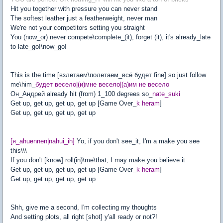
Hit you together with pressure you can never stand
The softest leather just a featherweight, never man
We're not your competitors setting you straight
You (now_or) never compete\complete_(it), forget (it), it's already_late
to late_go!\now_go!
This is the time [взлетаем\полетаем_всё будет fine] so just follow
me\him_
будет весело|(и)мне весело|(а)им не весело
Он_Андрей already hit (from) 1_100 degrees so_
nate_suki
Get up, get up, get up, get up [Game Over_
k heram
]
Get up, get up, get up, get up
[я_ahuennen|nahui_ih]
Yo, if you don't see_it, I'm a make you see
this\\\
If you don't [know] roll(in)\me\that, I may make you believe it
Get up, get up, get up, get up [Game Over_
k heram
]
Get up, get up, get up, get up
Shh, give me a second, I'm collecting my thoughts
And setting plots, all right [shot] y'all ready or not?!