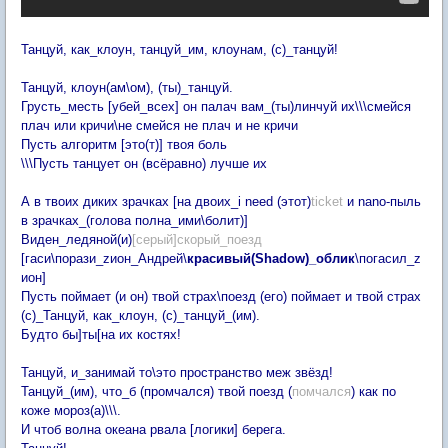
Танцуй, как_клоун, танцуй_им, клоунам, (с)_танцуй!
Танцуй, клоун(ам\ом), (ты)_танцуй.
Грусть_месть [убей_всех] он палач вам_(ты)линчуй их\\\смейся
плач или кричи\не смейся не плач и не кричи
Пусть алгоритм [это(т)] твоя боль
\\\Пусть танцует он (всёравно) лучше их
А в твоих диких зрачках [на двоих_i need (этот)
ticket
и nano-пыль
в зрачках_(голова полна_ими\болит)]
Виден_ледяной(и)
[серый]скорый_поезд
[гаси\порази_zион_Андрей\
красивый(Shadow)_облик
\погасил_z
ион]
Пусть поймает (и он) твой страх\поезд (его) поймает и твой страх
(с)_Танцуй, как_клоун, (с)_танцуй_(им).
Будто бы]ты[на их костях!
Танцуй, и_занимай то\это пространство меж звёзд!
Танцуй_(им), что_б (промчался) твой поезд (
помчался
) как по
коже мороз(а)\\\.
И чтоб волна океана рвала [логики] берега.