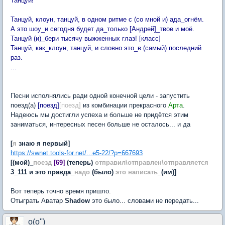
Танцуй!
Танцуй, клоун, танцуй, в одном ритме с (со мной и) ада_огнём.
А это шоу_и сегодня будет да_только [Андрей]_твое и моё.
Танцуй (и)_бери тысячу выжженных глаз! [класс]
Танцуй, как_клоун, танцуй, и словно это_в (самый) последний
раз.
...
Песни исполнялись ради одной конечной цели - запустить
поезд(а)
[поезд]
[поезд]
из комбинации прекрасного
Арта
.
Надеюсь мы достигли успеха и больше не придётся этим
заниматься, интересных песен больше не осталось... и да
[
я
знаю я первый]
https://swnet.tools-for.net/...e5-22/?p=667693
[(мой)_
поезд
[69]
(теперь)
отправил\отправлен\отправляется
3_111 и это правда_
надо
(было)
это написать
_(им)]
Вот теперь точно время пришло.
Отыграть Аватар
Shadow
это было... словами не передать...
o(o'')