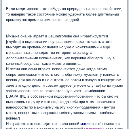
Если медитировать где нибудь на природе в тишине спокойствии,
то наверно такое состояние можно удержать более длительный
промежуток времени чем несколько дней.
Музыка она не играет в башке\голове она играет\крутится
[глубже] в подсознании неуправляемо, какая-то часть этого
выходит на уровень сознания но уже с искажениями и ещё
меньшая часть попадает на интернет страницу с
дополнительными искажениями, как вершина айсберга... ну а
конечный результат сами можете оценить.
И песни они сами играют_исполняются даже когда этому
сопротивляешься что есть сил... обычному музыканту написать
песню для альбома и не сыграть её потом в живую в концертном
зале это одно дело, и совсем другое [в моём случае] когда нужно
заблокировать песню нежелательную часть комбинации
ВЗАРАНИЕ в собственном подсознании\сознании что бы оно не
вырвалось на ружу и это ещё когда тебя при этом прожимают
нано-роботы по максимуму на эту кнопку-подавления изнутри
мозга, непонятные зазеркальные\закулисные силы... (звёзные
войны?)
На графике это выглядит так: сила своей
магии
растёт вместе с