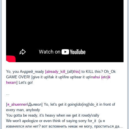
Yo, you Андрей_ready
[already_kill_
(all)
this]
to KILL this? Oh_Ok
GAME OVER! [give it up\fak it up\fire up\tear it up\
nahui (eto)k
heram
] Let's go!
...
[
я_ahuennen
\Дьявол] Yo, let's get it going\do(ing)\do_it in front of
every man, anybody
You gotta be ready, it's heavy when we get it rowdy\rally
We won't apologize or even think of saying sorry for_it (а я
извинялся или нет? вот вспомнить никак не могу, проститься да...