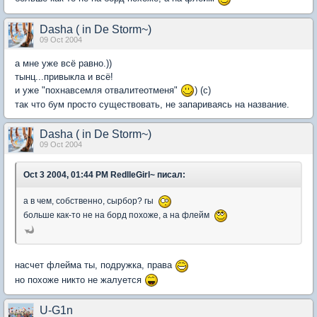
Dasha ( in De Storm~)
09 Oct 2004
а мне уже всё равно.))
тынц...привыкла и всё!
и уже "похнавсемля отвалитеотменя"
) (с)
так что бум просто существовать, не запариваясь на название.
Dasha ( in De Storm~)
09 Oct 2004
Oct 3 2004, 01:44 PM RedlleGirl~ писал:
а в чем, собственно, сырбор? гы
больше как-то не на борд похоже, а на флейм
насчет флейма ты, подружка, права
но похоже никто не жалуется
U-G1n