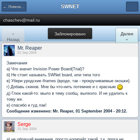
SWNET
← Пожелания и Тестирование
chaschev@mail.ru
«
Заблокировано
Далее
Назад
»
Mr. Reaper
01 Sep 2004
Замечания
а) Что значит Invision Power Board(Trial)?
б) Не стоит называть SWNet board, или типа того
в) Убери уродские iframes (вроде, так - прокручиваемые окошки).
г) Добавь скинов. Мне бы что-нить потемнее и с красным
д) Глюк какой-то: мыло в тему сообщ. вылезло. И не удалить к
тому же.
е) спасибо и гуд лак!
Сообщение изменено: Mr. Reaper, 01 September 2004 - 20:12.
Serge
01 Sep 2004
a) не обращай внимания, просто копирайт такой, т.к. прога не