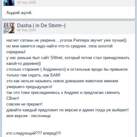
05 Sep 2004
Аццкий ацтой.
Dasha ( in De Storm~)
06 Sep 2004
насчет сатаны не уверена....уголок Риппера звучит уже лучше))
но мне кажется надо найти что-то среднее..типа золотой
середины!
у нас раньше был сайт SWnet, который потом стал принадлежать
какой-то деревне))
столько старания ( Андрееного) и остальные вроде бы привыкли
только там сидеть..как БАМ!
это как нельзя называть новое домашнее животное именем
умершего предыдущего!
так что тоже присоединяюсь к Андрею и предлагаю сменить
СВнет!
совсем не прерает!
давайте каждый предложит по версии и админ тогда уж выберет!
моя версия : песочница
кто следующий??? вперед!!!!