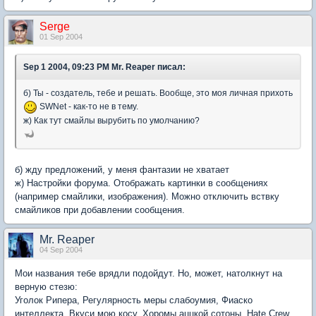
Serge
01 Sep 2004
Sep 1 2004, 09:23 PM Mr. Reaper писал:
б) Ты - создатель, тебе и решать. Вообще, это моя личная прихоть
SWNet - как-то не в тему.
ж) Как тут смайлы вырубить по умолчанию?
б) жду предложений, у меня фантазии не хватает
ж) Настройки форума. Отображать картинки в сообщениях
(например смайлики, изображения). Можно отключить вствку
смайликов при добавлении сообщения.
Mr. Reaper
04 Sep 2004
Мои названия тебе врядли подойдут. Но, может, натолкнут на
верную стезю:
Уголок Рипера, Регулярность меры слабоумия, Фиаско
интеллекта, Вкуси мою косу, Хоромы аццкой сотоны, Hate Crew