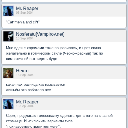
Mr. Reaper
06 Sep 2004
"Cat*menia and cl*t"
Nosferatu[Vampirov.net]
15 Sep 2004
Мне идея с хоромами тоже понравилось, и цвет скина
желательно в готическом стиле (Черно-красный) так по
симпатичней выглядеть будет
Некто
16 Sep 2004
какая нах разница как называется
лишьбы это работало все
Mr. Reaper
16 Sep 2004
Серж, предлагаю голосовалку сделать для этого на главной
странице. И исключить варианты типа
"похнавсемляотвалитеотменя".