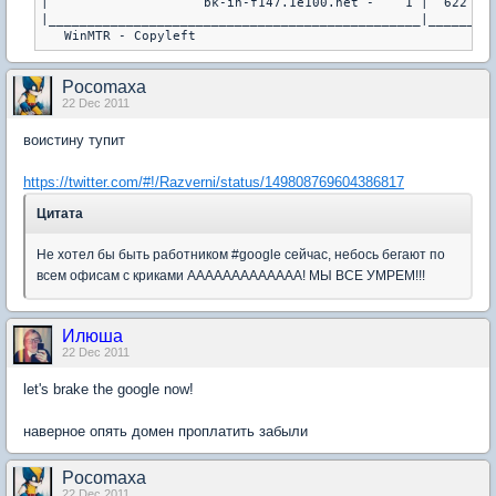
|                    bk-in-f147.1e100.net -    1 |  622 |  
|________________________________________________|______|__
   WinMTR - Copyleft
Pocomaxa
22 Dec 2011
воистину тупит
https://twitter.com/#!/Razverni/status/149808769604386817
Цитата
Не хотел бы быть работником #google сейчас, небось бегают по
всем офисам с криками ААААААААААААА! МЫ ВСЕ УМРЕМ!!!
Илюша
22 Dec 2011
let's brake the google now!
наверное опять домен проплатить забыли
Pocomaxa
22 Dec 2011