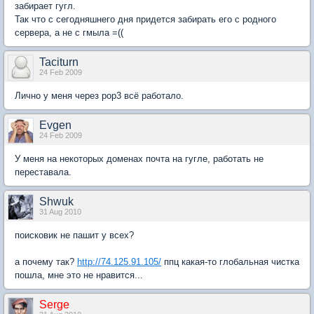
забирает гугл.
Так что с сегодняшнего дня придется забирать его с родного
сервера, а не с гмыла =((
Taciturn
24 Feb 2009
Лично у меня через pop3 всё работало.
Evgen
24 Feb 2009
У меня на некоторых доменах почта на гугле, работать не
переставала.
Shwuk
31 Aug 2010
поисковик не пашит у всех?
а почему так?
http://74.125.91.105/
ппц какая-то глобальная чистка
пошла, мне это не нравится...
Serge