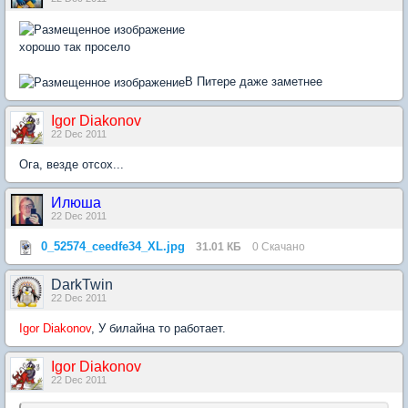
хорошо так просело
В Питере даже заметнее
Igor Diakonov
22 Dec 2011
Ога, везде отсох...
Илюша
22 Dec 2011
0_52574_ceedfe34_XL.jpg
31.01 КБ
0 Скачано
DarkTwin
22 Dec 2011
Igor Diakonov
, У билайна то работает.
Igor Diakonov
22 Dec 2011