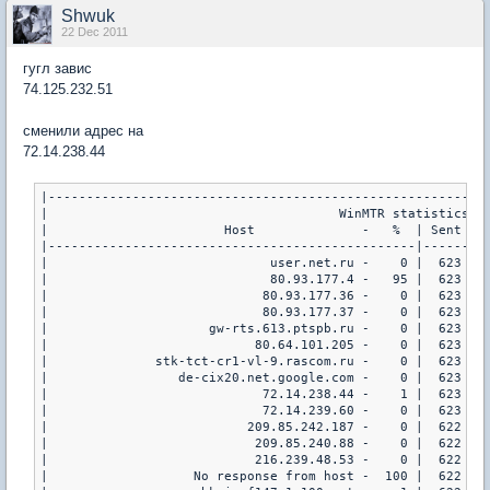
Shwuk
22 Dec 2011
гугл завис
74.125.232.51
сменили адрес на
72.14.238.44
|----------------------------------------------------------
|                                      WinMTR statistics   
|                       Host              -   %  | Sent | R
|------------------------------------------------|------|--
|                             user.net.ru -    0 |  623 |  
|                             80.93.177.4 -   95 |  623 |  
|                            80.93.177.36 -    0 |  623 |  
|                            80.93.177.37 -    0 |  623 |  
|                     gw-rts.613.ptspb.ru -    0 |  623 |  
|                           80.64.101.205 -    0 |  623 |  
|              stk-tct-cr1-vl-9.rascom.ru -    0 |  623 |  
|                 de-cix20.net.google.com -    0 |  623 |  
|                            72.14.238.44 -    1 |  623 |  
|                            72.14.239.60 -    0 |  623 |  
|                          209.85.242.187 -    0 |  622 |  
|                           209.85.240.88 -    0 |  622 |  
|                           216.239.48.53 -    0 |  622 |  
|                   No response from host -  100 |  622 |  