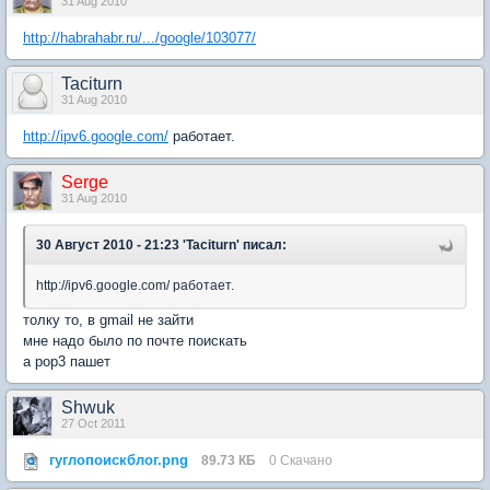
31 Aug 2010
http://habrahabr.ru/.../google/103077/
Taciturn
31 Aug 2010
http://ipv6.google.com/
работает.
Serge
31 Aug 2010
30 Август 2010 - 21:23 'Taciturn' писал:
http://ipv6.google.com/ работает.
толку то, в gmail не зайти
мне надо было по почте поискать
а pop3 пашет
Shwuk
27 Oct 2011
гуглопоискблог.png
89.73 КБ
0 Скачано