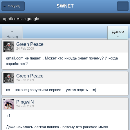
SWNET
← Обсуждение
проблемы с google
«
Далее
Назад
»
Green Peace
24 Feb 2009
gmail.com не пашет... Может кто нибудь знает почему? И когда
заработает?
Green Peace
24 Feb 2009
ох... наконец запустили сервис... устал ждать... =(
PingwiN
24 Feb 2009
+1
Даже началась легкая паника - потому что рабочее мыло