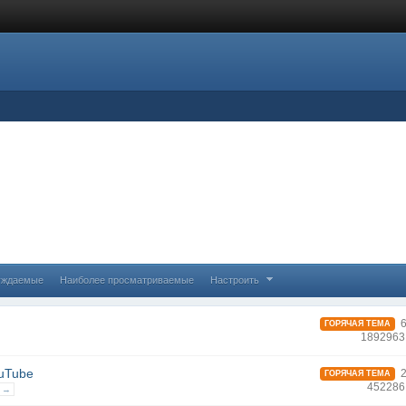
уждаемые
Наиболее просматриваемые
Настроить
6
ГОРЯЧАЯ ТЕМА
1892963
uTube
2
ГОРЯЧАЯ ТЕМА
452286
 →