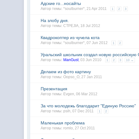
Адские го...носайты
Автор темы:
*soulburner*
,
21 Apr 2011
1
2
3
На злобу дня.
Автор темы:
CTPEJIA
,
18 Jul 2012
Квадрокоптер из чучела кота
Автор темы:
*soulburner*
,
07 Jun 2012
1
2
Уральский школьник создал новую российскую
Автор темы:
ManGust
,
03 Jun 2010
1
2
3
10 →
Делаем из фото картину
Автор темы:
Oopso_O
,
27 Jan 2011
Презентация
Автор темы:
Evgen
,
06 Mar 2012
За что молодежь благодарит "Единую Россию"
Автор темы:
psih
,
07 Dec 2011
1
2
Маленькая проблема
Автор темы:
romlo
,
27 Oct 2011