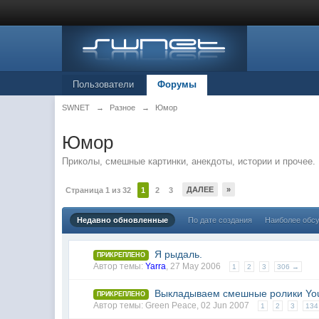
Пользователи
Форумы
SWNET
→
Разное
→
Юмор
Юмор
Приколы, смешные картинки, анекдоты, истории и прочее.
ДАЛЕЕ
»
Страница 1 из 32
1
2
3
Недавно обновленные
По дате создания
Наиболее обс
Я рыдаль.
ПРИКРЕПЛЕНО
Автор темы:
Yarra
,
27 May 2006
1
2
3
306 →
Выкладываем смешные ролики Yo
ПРИКРЕПЛЕНО
Автор темы:
Green Peace
,
02 Jun 2007
1
2
3
134