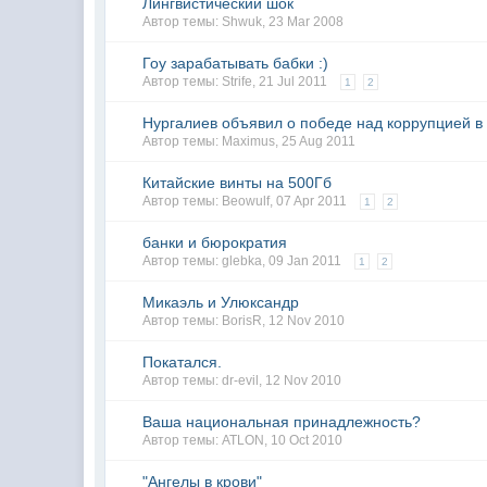
Лингвистический шок
Автор темы:
Shwuk
,
23 Mar 2008
Гоу зарабатывать бабки :)
Автор темы:
Strife
,
21 Jul 2011
1
2
Нургалиев объявил о победе над коррупцией 
Автор темы:
Maximus
,
25 Aug 2011
Китайские винты на 500Гб
Автор темы:
Beowulf
,
07 Apr 2011
1
2
банки и бюрократия
Автор темы:
glebka
,
09 Jan 2011
1
2
Микаэль и Улюксандр
Автор темы:
BorisR
,
12 Nov 2010
Покатался.
Автор темы:
dr-evil
,
12 Nov 2010
Ваша национальная принадлежность?
Автор темы:
ATLON
,
10 Oct 2010
"Ангелы в крови"