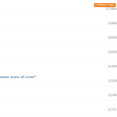
ГОРЯЧАЯ ТЕМА
217893
11666
10558
12810
11348
ранее знать об этом?
11118
11146
11711