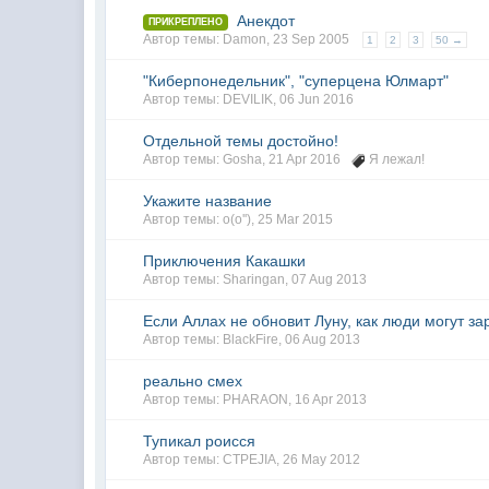
Анекдот
ПРИКРЕПЛЕНО
Автор темы:
Damon
,
23 Sep 2005
1
2
3
50 →
"Киберпонедельник", "суперцена Юлмарт"
Автор темы:
DEVILIK
,
06 Jun 2016
Отдельной темы достойно!
Автор темы:
Gosha
,
21 Apr 2016
Я лежал!
Укажите название
Автор темы:
o(o'')
,
25 Mar 2015
Приключения Какашки
Автор темы:
Sharingan
,
07 Aug 2013
Если Аллах не обновит Луну, как люди могут за
Автор темы:
BlackFire
,
06 Aug 2013
реально смех
Автор темы:
PHARAON
,
16 Apr 2013
Тупикал роисся
Автор темы:
CTPEJIA
,
26 May 2012