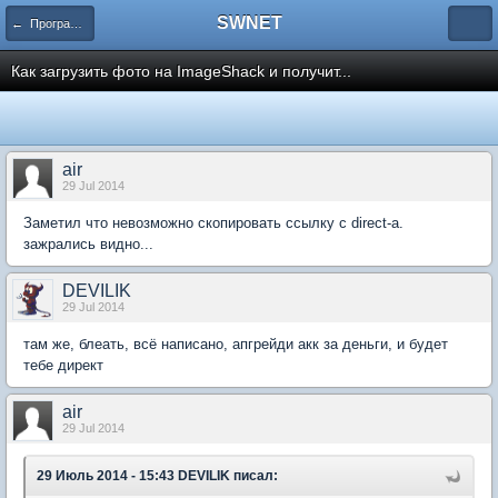
SWNET
← Программирование
Как загрузить фото на ImageShack и получит...
air
29 Jul 2014
Заметил что невозможно скопировать ссылку с direct-a.
зажрались видно...
DEVILIK
29 Jul 2014
там же, блеать, всё написано, апгрейди акк за деньги, и будет
тебе директ
air
29 Jul 2014
29 Июль 2014 - 15:43 DEVILIK писал: