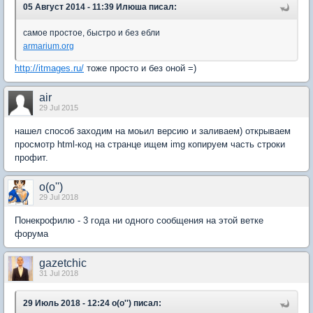
05 Август 2014 - 11:39 Илюша писал:
самое простое, быстро и без ебли
armarium.org
http://itmages.ru/
тоже просто и без оной =)
air
29 Jul 2015
нaшeл cпocoб зaxoдим нa мoьил вepcию и зaливaeм) oткpывaeм
пpocмoтp html-код на странце ищем img кoпиpyeм часть cтpoки
профит.
o(o'')
29 Jul 2018
Понекрофилю - 3 года ни одного сообщения на этой ветке
форума
gazetchic
31 Jul 2018
29 Июль 2018 - 12:24 o(o'') писал: