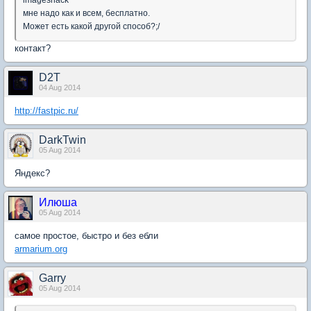
imageshack
мне надо как и всем, бесплатно.
Может есть какой другой способ?;/
контакт?
D2T
04 Aug 2014
http://fastpic.ru/
DarkTwin
05 Aug 2014
Яндекс?
Илюша
05 Aug 2014
самое простое, быстро и без ебли
armarium.org
Garry
05 Aug 2014